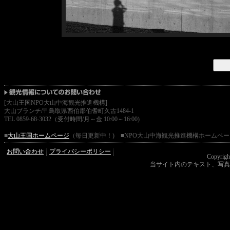
[大山王国NPO大山中海観光推進機構]
大山ブランチ/〒鳥取県西伯郡伯耆町久古1484-1
TEL 0859-68-3032（受付時間/月～金 10:00～16:00)
■
大山王国ホームページ
（毎日更新中！) ■NPO大山中海観光推進機構ホームペー
お問い合わせ
プライバシーポリシー
Copyrigh
当サイト内のテキスト、写真